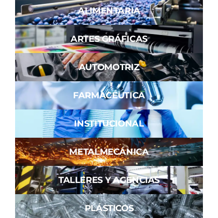
ALIMENTARIA
ARTES GRÁFICAS
AUTOMOTRIZ
FARMACÉUTICA
INSTITUCIONAL
METALMECÁNICA
TALLERES Y AGENCIAS
PLÁSTICOS