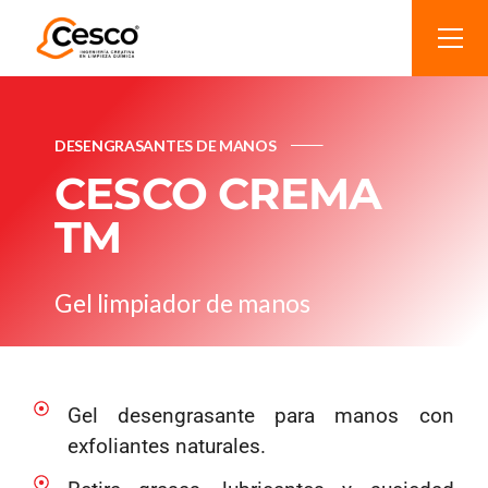
DESENGRASANTES DE MANOS
CESCO CREMA
TM
Gel limpiador de manos
Gel desengrasante para manos con
exfoliantes naturales.