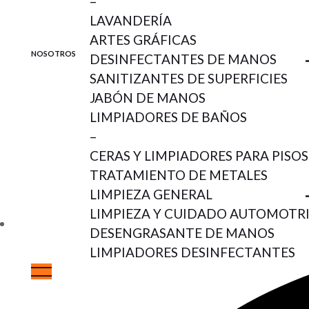
–
Skip
JABÓN DE MANOS
to
LAVANDERÍA
the
ARTES GRÁFICAS
content
CESCO 2200
NOSOTROS
DESINFECTANTES DE MANOS
SANITIZANTES DE SUPERFICIES
JABÓN DE MANOS
Jabón líquido para manos
LIMPIADORES DE BAÑOS
–
CERAS Y LIMPIADORES PARA PISOS
TRATAMIENTO DE METALES
LIMPIEZA GENERAL
LIMPIEZA Y CUIDADO AUTOMOTR
DESENGRASANTE DE MANOS
LIMPIADORES DESINFECTANTES