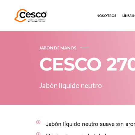
NOSOTROS
LÍNEA 
GARANTÍA DE SER
JABÓN DE MANOS
HISTORIA
CESCO 27
NUEVA IDENTIDA
Jabón líquido neutro
Jabón líquido neutro suave sin ar