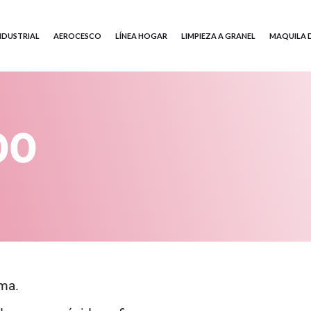
INDUSTRIAL
AEROCESCO
LÍNEA HOGAR
LIMPIEZA A GRANEL
MAQUILA 
VICIOS
00
D
oma.